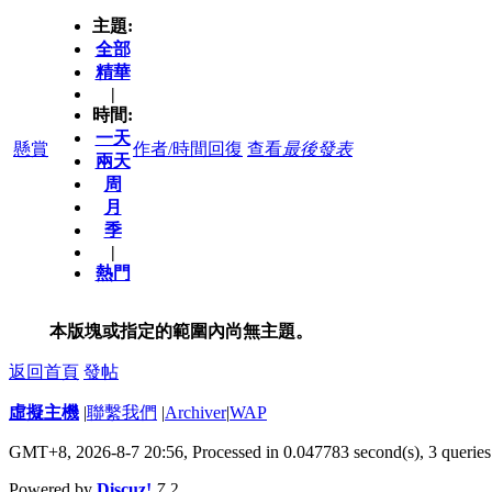
主題:
全部
精華
|
時間:
一天
懸賞
作者/時間
回復
查看
最後發表
兩天
周
月
季
|
熱門
本版塊或指定的範圍內尚無主題。
返回首頁
發帖
虛擬主機
|
聯繫我們
|
Archiver
|
WAP
GMT+8, 2026-8-7 20:56,
Processed in 0.047783 second(s), 3 queries
Powered by
Discuz!
7.2