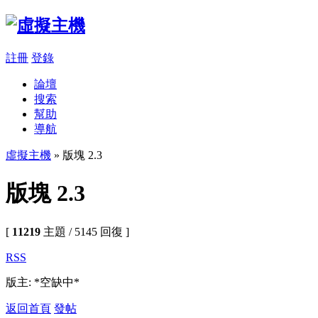
註冊
登錄
論壇
搜索
幫助
導航
虛擬主機
» 版塊 2.3
版塊 2.3
[
11219
主題 / 5145 回復 ]
RSS
版主: *空缺中*
返回首頁
發帖