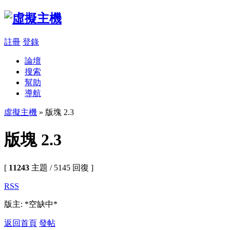
註冊
登錄
論壇
搜索
幫助
導航
虛擬主機
» 版塊 2.3
版塊 2.3
[
11243
主題 / 5145 回復 ]
RSS
版主: *空缺中*
返回首頁
發帖