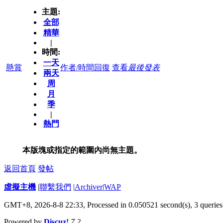
主題:
全部
精華
|
時間:
一天
懸賞
作者/時間
回復
查看
最後發表
兩天
周
月
季
|
熱門
本版塊或指定的範圍內尚無主題。
返回首頁
發帖
虛擬主機
|
聯繫我們
|
Archiver
|
WAP
GMT+8, 2026-8-8 22:33,
Processed in 0.050521 second(s), 3 queries
Powered by
Discuz!
7.2