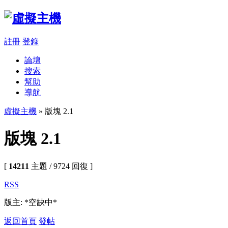
註冊
登錄
論壇
搜索
幫助
導航
虛擬主機
» 版塊 2.1
版塊 2.1
[
14211
主題 / 9724 回復 ]
RSS
版主: *空缺中*
返回首頁
發帖