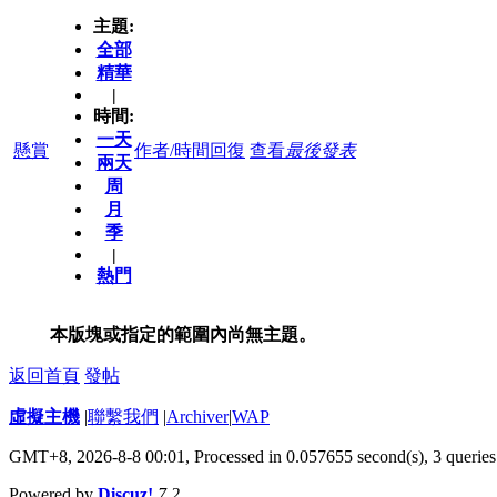
主題:
全部
精華
|
時間:
一天
懸賞
作者/時間
回復
查看
最後發表
兩天
周
月
季
|
熱門
本版塊或指定的範圍內尚無主題。
返回首頁
發帖
虛擬主機
|
聯繫我們
|
Archiver
|
WAP
GMT+8, 2026-8-8 00:01,
Processed in 0.057655 second(s), 3 queries
Powered by
Discuz!
7.2