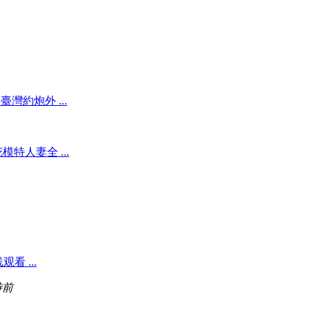
】臺灣約炮外 ...
特人妻全 ...
看 ...
時前