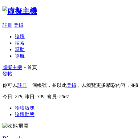
註冊
登錄
論壇
搜索
幫助
導航
虛擬主機
» 首頁
發帖
你可以
註冊
一個帳號，並以此
登錄
，以瀏覽更多精彩內容，並
今日:
278
, 昨日:
399
, 會員:
5067
論壇版塊
論壇動態