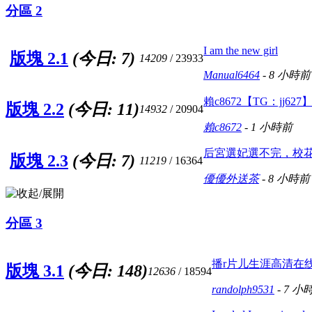
分區 2
I am the new girl
版塊 2.1
(今日:
7
)
14209
/ 23933
Manual6464
-
8 小時前
賴c8672【TG：jj627
版塊 2.2
(今日:
11
)
14932
/ 20904
賴c8672
-
1 小時前
后宮選妃選不完，校花模
版塊 2.3
(今日:
7
)
11219
/ 16364
優優外送茶
-
8 小時前
分區 3
播r片儿生涯高清在线观
版塊 3.1
(今日:
148
)
12636
/ 18594
randolph9531
-
7 小