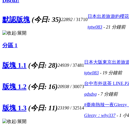
Discuz!
日本出差旅遊約櫻花妹Gle
默認版塊
(今日:
35
)
22892
/ 31710
tgtw083
-
21 分鐘前
分區 1
日本大阪東京出差旅遊約
版塊 1.1
(今日:
28
)
24939
/ 37481
tgtw083
-
19 分鐘前
台中市外送茶 LINE.PZ5
版塊 1.2
(今日:
16
)
20938
/ 30073
gdsdsg
-
7 分鐘前
#臺南熱辣一夜Gleezy：wh
版塊 1.3
(今日:
11
)
23190
/ 32514
Gleezy：why337
-
1 