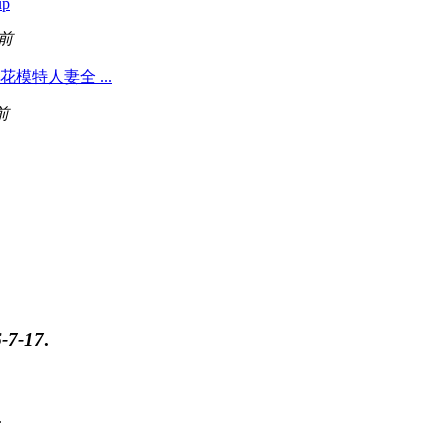
up
前
模特人妻全 ...
前
-7-17
.
.