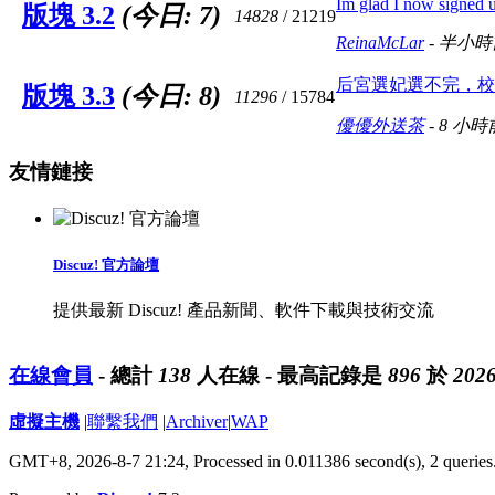
Im glad I now signed 
版塊 3.2
(今日:
7
)
14828
/ 21219
ReinaMcLar
-
半小時
后宮選妃選不完，校花
版塊 3.3
(今日:
8
)
11296
/ 15784
優優外送茶
-
8 小時
友情鏈接
Discuz! 官方論壇
提供最新 Discuz! 產品新聞、軟件下載與技術交流
在線會員
- 總計
138
人在線 - 最高記錄是
896
於
2026
虛擬主機
|
聯繫我們
|
Archiver
|
WAP
GMT+8, 2026-8-7 21:24,
Processed in 0.011386 second(s), 2 queries