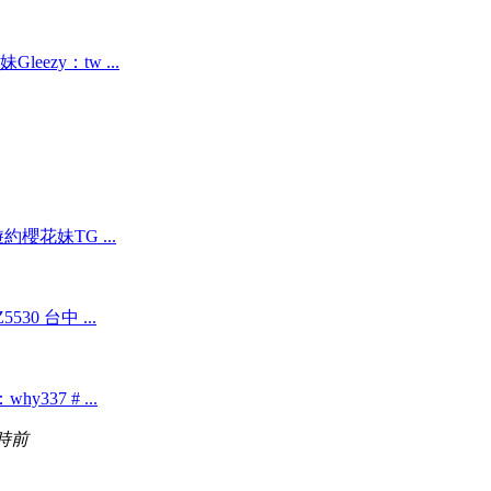
ezy：tw ...
櫻花妹TG ...
530 台中 ...
y337 # ...
小時前