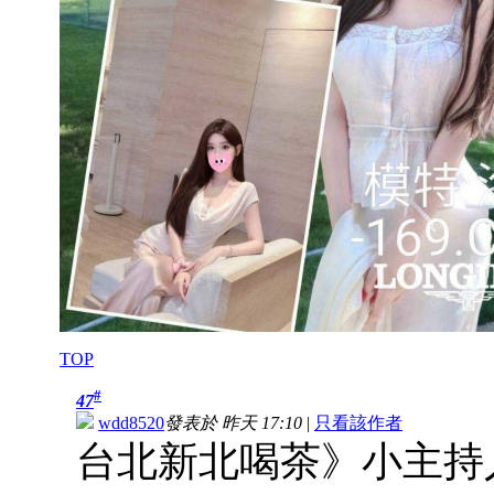
TOP
#
47
wdd8520
發表於
昨天 17:10
|
只看該作者
台北新北喝茶》小主持人