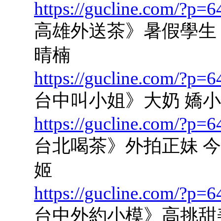
https://gucline.com/?p=6
高雄外送茶》暑假學生 
晴楠
https://gucline.com/?p=6
台中叫小姐》大奶 嬌小
https://gucline.com/?p=6
台北喝茶》外拍正妹 今
姬
https://gucline.com/?p=6
台中外約小模》高挑甜美