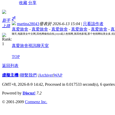
收藏
分享
#
2
新手
martina28043
發表於 2026-6-13 15:04
|
只看該作者
上路
真爱旅舍
-
真爱旅舍
-
真爱旅舍
-
真爱旅舍
-
真爱旅舍
-
真
聊天,电眼美女中文网,四色网偷拍自拍,yoyo成人色情网,第四色影视,那个色情网站美女多,
真愛旅舍視訊聊天室
TOP
返回列表
虛擬主機
|
聯繫我們
|
Archiver
|
WAP
GMT+8, 2026-8-9 14:42,
Processed in 0.017533 second(s), 6 queries
Powered by
Discuz!
7.2
© 2001-2009
Comsenz Inc.