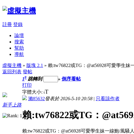
註冊
登錄
論壇
搜索
幫助
導航
虛擬主機
»
版塊 2.1
» 賴:tw76822或TG：@at56928可愛學
返回列表
發帖
#
1
跳轉到
»
倒序看帖
打印
T
字體大小:
t
瀨85632
發表於 2026-5-10 20:58
|
只看該作者
新手上路
賴:tw76822或TG：@a
賴:tw76822或TG：@at56928可愛學生妹一線鮑/