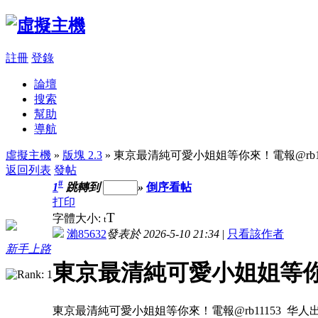
註冊
登錄
論壇
搜索
幫助
導航
虛擬主機
»
版塊 2.3
» 東京最清純可愛小姐姐等你來！電報@rb11
返回列表
發帖
#
1
跳轉到
»
倒序看帖
打印
T
字體大小:
t
瀨85632
發表於 2026-5-10 21:34
|
只看該作者
新手上路
東京最清純可愛小姐姐等你來
東京最清純可愛小姐姐等你來！電報@rb11153 华人出差