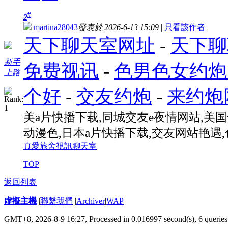
#
2
martina28043
發表於 2026-6-13 15:09
|
只看該作者
天下聊天室网址
-
天下聊
新手
免费视讯
-
色男色女约炮
上路
个好
-
交友约炮
-
来约炮
美a片快播下载,同城交友e夜情网站,美
动漫色,日本a片快播下载,交友网站艳遇
真愛旅舍視訊聊天室
TOP
返回列表
虛擬主機
|
聯繫我們
|
Archiver
|
WAP
GMT+8, 2026-8-9 16:27,
Processed in 0.016997 second(s), 6 queries