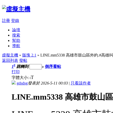
註冊
登錄
論壇
搜索
幫助
導航
虛擬主機
»
版塊 2.1
» LINE.mm5338 高雄市鼓山區外約.#高
返回列表
發帖
#
1
跳轉到
»
倒序看帖
打印
T
字體大小:
t
gdsdsg
發表於 2026-5-11 00:03
|
只看該作者
LINE.mm5338 高雄市鼓