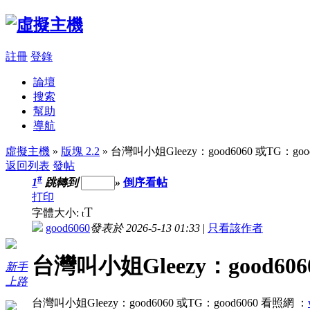
註冊
登錄
論壇
搜索
幫助
導航
虛擬主機
»
版塊 2.2
» 台灣叫小姐Gleezy：good6060 或TG：good
返回列表
發帖
#
1
跳轉到
»
倒序看帖
打印
T
字體大小:
t
good6060
發表於 2026-5-13 01:33
|
只看該作者
台灣叫小姐Gleezy：good6060
新手
上路
台灣叫小姐Gleezy：good6060 或TG：good6060 看照網 ：