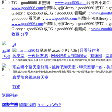
TG：good6060 看照網 ：
www.good606.com
台灣叫小姐Glee
www.good606.com
台灣叫小姐Gleezy：good6060 或TG：g
Gleezy：good6060 或TG：good6060 看照網 ：
www.good6
good6060 看照網 ：
www.good606.com
台灣叫小姐Gleezy：g
www.good606.com
台灣叫小姐Gleezy：good6060 或TG：g
Gleezy：good6060 或TG：good6060 看照網 ：
www.good6
收藏
分享
#
2
martina28043
發表於 2026-6-9 14:36
|
只看該作者
新手
床友网
-
一夜床友吧
-
网爱吧多人视频聊天
-
有缘网
-
网
上路
开心四色播播,第四色播色中色影院,快播看午夜男人电影,第四色官网,第四色空间图片,俺
现在哪个聊天室好玩
-
跳舞吧聊天室
-
聊天室哪个好
-
美
日韩成人综合网,欧美色中色电影,色中色伦理电影网站,色中色电影播放,色中色电影大全,夜
真愛旅舍視訊聊天室
TOP
返回列表
虛擬主機
|
聯繫我們
|
Archiver
|
WAP