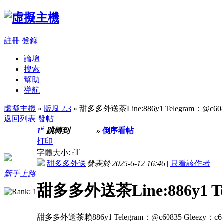
註冊
登錄
論壇
搜索
幫助
導航
虛擬主機
»
版塊 2.3
» 甜多多外送茶Line:886y1 Telegram：@c60
返回列表
發帖
#
1
跳轉到
»
倒序看帖
打印
T
字體大小:
t
甜多多外送
發表於 2025-6-12 16:46
|
只看該作者
新手上路
甜多多外送茶Line:886y1 Te
甜多多外送茶賴886y1 Telegram：@c60835 Gle