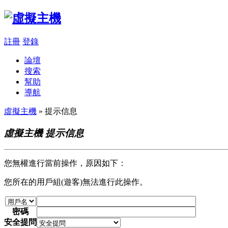
註冊
登錄
論壇
搜索
幫助
導航
虛擬主機
» 提示信息
虛擬主機 提示信息
您無權進行當前操作，原因如下：
您所在的用戶組(遊客)無法進行此操作。
密碼
安全提問