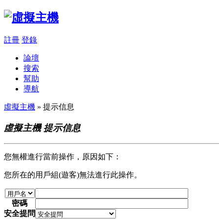
註冊
登錄
論壇
搜索
幫助
導航
虛擬主機
» 提示信息
虛擬主機 提示信息
您無權進行當前操作，原因如下：
您所在的用戶組(遊客)無法進行此操作。
密碼
安全提問