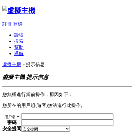
註冊
登錄
論壇
搜索
幫助
導航
虛擬主機
» 提示信息
虛擬主機 提示信息
您無權進行當前操作，原因如下：
您所在的用戶組(遊客)無法進行此操作。
密碼
安全提問