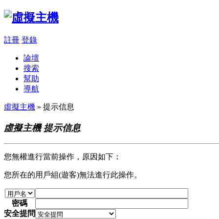
註冊
登錄
論壇
搜索
幫助
導航
虛擬主機
» 提示信息
虛擬主機 提示信息
您無權進行當前操作，原因如下：
您所在的用戶組(遊客)無法進行此操作。
密碼
安全提問