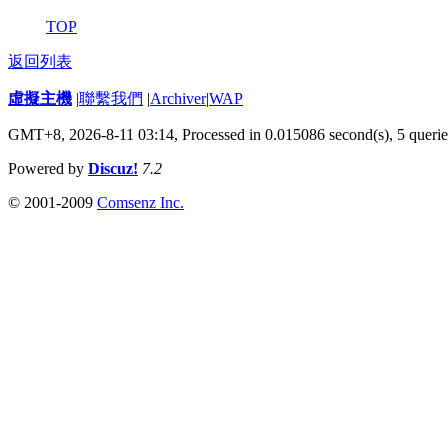
TOP
返回列表
虛擬主機
|
聯繫我們
|
Archiver
|
WAP
GMT+8, 2026-8-11 03:14,
Processed in 0.015086 second(s), 5 querie
Powered by
Discuz!
7.2
© 2001-2009
Comsenz Inc.