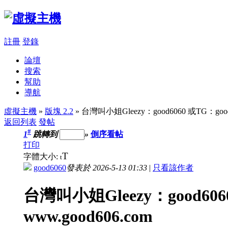
註冊
登錄
論壇
搜索
幫助
導航
虛擬主機
»
版塊 2.2
» 台灣叫小姐Gleezy：good6060 或TG：good
返回列表
發帖
#
1
跳轉到
»
倒序看帖
打印
T
字體大小:
t
good6060
發表於 2026-5-13 01:33
|
只看該作者
台灣叫小姐Gleezy：good606
www.good606.com