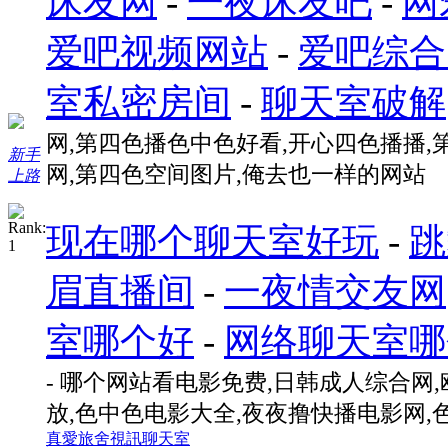
床友网
-
一夜床友吧
-
网
爱吧视频网站
-
爱吧综合
室私密房间
-
聊天室破解
网,第四色播色中色好看,开心四色播播,
新手
网,第四色空间图片,俺去也一样的网站
上路
现在哪个聊天室好玩
-
跳
眉直播间
-
一夜情交友网
室哪个好
-
网络聊天室哪
- 哪个网站看电影免费,日韩成人综合网
放,色中色电影大全,夜夜撸快播电影网,
真愛旅舍視訊聊天室