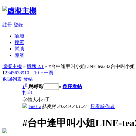
註冊
登錄
論壇
搜索
幫助
導航
虛擬主機
»
版塊 2.1
» #台中逢甲叫小姐LINE-tea232台中叫小姐
1
2
3
4
5
6
7
8
9
10
... 19
下一頁
返回列表
發帖
#
1
跳轉到
»
倒序看帖
打印
T
字體大小:
t
lan01a
發表於 2023-9-3 01:31
|
只看該作者
#台中逢甲叫小姐LINE-te