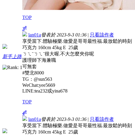
TOP
#
3
lan01a
發表於 2023-9-3 01:36
|
只看該作者
享受當下.體驗極樂.做愛是哥哥最性福.最放鬆的時刻
巧克力 160cm 45kg E 25歲
ㄋㄟˉㄋㄟˉ很大喔.不大怎麼夾你呢
新手上路
護理師下海兼職
可無套
#雙北8000
TG：@sun563
WeChat:yee5669
LINE:tea232或yina678
TOP
#
4
lan01a
發表於 2023-9-3 01:36
|
只看該作者
享受當下.體驗極樂.做愛是哥哥最性福.最放鬆的時刻
巧克力 160cm 45kg E 25歲