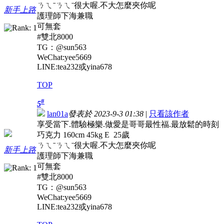
ㄋㄟˉㄋㄟˉ很大喔.不大怎麼夾你呢
新手上路
護理師下海兼職
可無套
#雙北8000
TG：@sun563
WeChat:yee5669
LINE:tea232或yina678
TOP
#
5
lan01a
發表於 2023-9-3 01:38
|
只看該作者
享受當下.體驗極樂.做愛是哥哥最性福.最放鬆的時刻
巧克力 160cm 45kg E 25歲
ㄋㄟˉㄋㄟˉ很大喔.不大怎麼夾你呢
新手上路
護理師下海兼職
可無套
#雙北8000
TG：@sun563
WeChat:yee5669
LINE:tea232或yina678