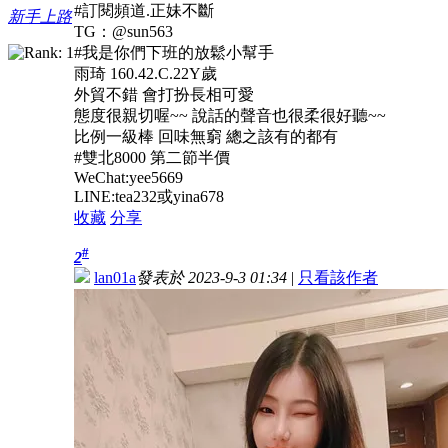
#訂閱頻道.正妹不斷
新手上路
TG：@sun563
#我是你們下班的放鬆小幫手
雨琦 160.42.C.22Y歲
外貿不錯 會打扮長相可愛
態度很親切喔~~ 說話的聲音也很柔很好聽~~
比例一級棒 回味無窮 總之該有的都有
#雙北8000 第二節半價
WeChat:yee5669
LINE:tea232或yina678
收藏
分享
#
2
lan01a
發表於 2023-9-3 01:34
|
只看該作者