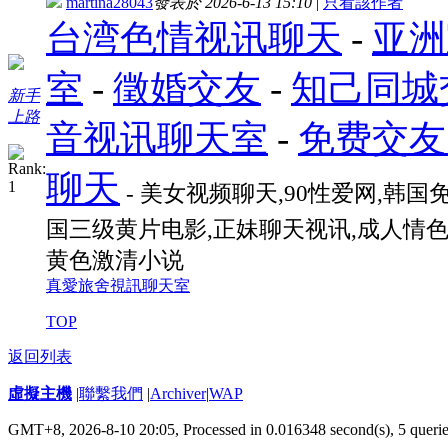
martina28043
發表於 2026-6-13 15:10
|
只看該作者
台湾色情视讯聊天
-
亚洲
室
-
徵婚交友
-
知己同城
新手
上路
音视讯聊天室
-
免费交友
聊天
- 美女视频聊天,90性爱网,韩国
国三级黄片电影,正妹聊天视讯,成人情色
黄色激清小说
真愛旅舍視訊聊天室
TOP
返回列表
虛擬主機
|
聯繫我們
|
Archiver
|
WAP
GMT+8, 2026-8-10 20:05,
Processed in 0.016348 second(s), 5 queri