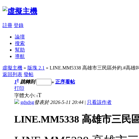
註冊
登錄
論壇
搜索
幫助
導航
虛擬主機
»
版塊 2.1
» LINE.MM5338 高雄市三民區外約.#高
返回列表
發帖
#
1
跳轉到
»
正序看帖
打印
T
字體大小:
t
gdsdsg
發表於 2026-5-11 20:44
|
只看該作者
LINE.MM5338 高雄市三