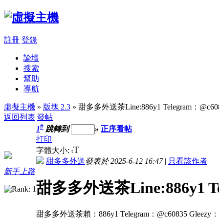
註冊
登錄
論壇
搜索
幫助
導航
虛擬主機
»
版塊 2.3
» 甜多多外送茶Line:886y1 Telegram：@c60
返回列表
發帖
#
1
跳轉到
»
正序看帖
打印
T
字體大小:
t
甜多多外送
發表於 2025-6-12 16:47
|
只看該作者
新手上路
甜多多外送茶Line:886y1 Te
甜多多外送茶賴：886y1 Telegram：@c60835 Gl