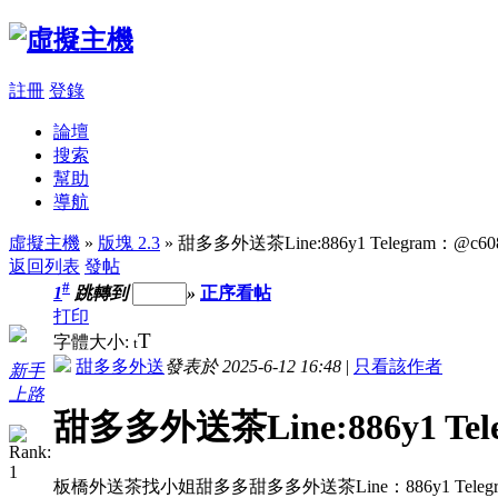
註冊
登錄
論壇
搜索
幫助
導航
虛擬主機
»
版塊 2.3
» 甜多多外送茶Line:886y1 Telegram：@c60
返回列表
發帖
#
1
跳轉到
»
正序看帖
打印
T
字體大小:
t
甜多多外送
發表於 2025-6-12 16:48
|
只看該作者
新手
上路
甜多多外送茶Line:886y1 Tel
板橋外送茶找小姐甜多多甜多多外送茶Line：886y1 Telegr