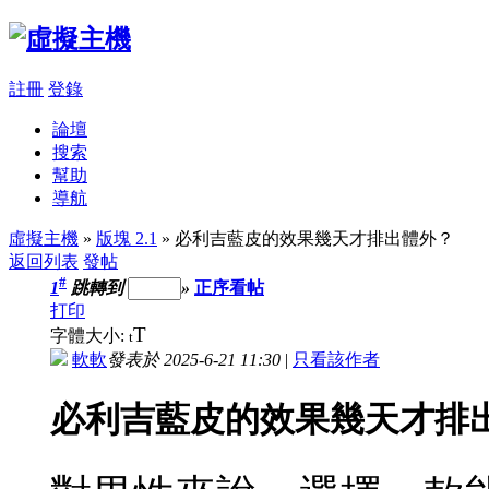
註冊
登錄
論壇
搜索
幫助
導航
虛擬主機
»
版塊 2.1
» 必利吉藍皮的效果幾天才排出體外？
返回列表
發帖
#
1
跳轉到
»
正序看帖
打印
T
字體大小:
t
軟軟
發表於 2025-6-21 11:30
|
只看該作者
必利吉藍皮的效果幾天才排