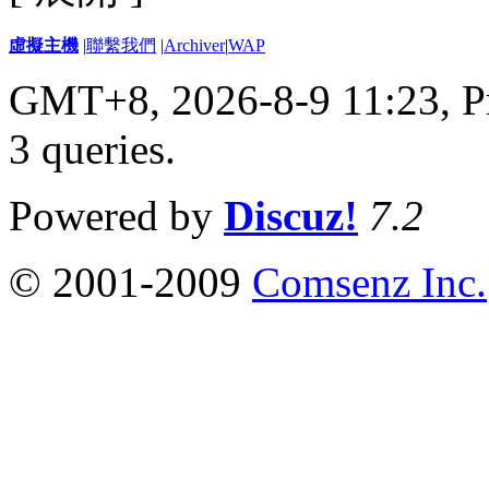
虛擬主機
|
聯繫我們
|
Archiver
|
WAP
GMT+8, 2026-8-9 11:23,
P
3 queries
.
Powered by
Discuz!
7.2
© 2001-2009
Comsenz Inc.