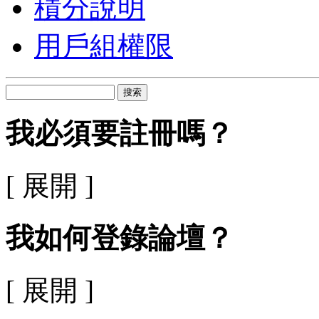
積分說明
用戶組權限
搜索
我必須要註冊嗎？
[ 展開 ]
我如何登錄論壇？
[ 展開 ]