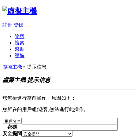
註冊
登錄
論壇
搜索
幫助
導航
虛擬主機
» 提示信息
虛擬主機 提示信息
您無權進行當前操作，原因如下：
您所在的用戶組(遊客)無法進行此操作。
密碼
安全提問